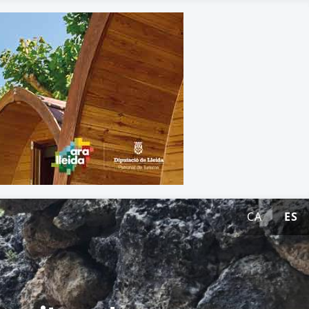
CA
ES