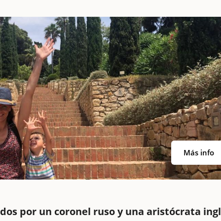
Más info
ados por un coronel ruso y una aristócrata ing