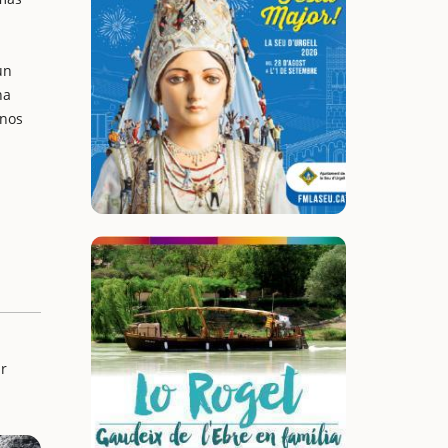
un
na
 nos
ar