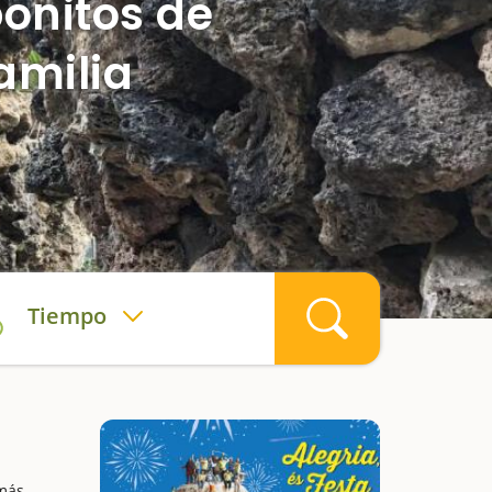
bonitos de
amilia
Tiempo
 más