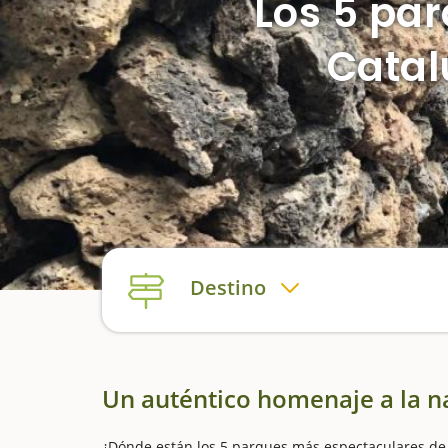
Los 5 par
Catal
Destino
Un auténtico homenaje a la nat
¿Dónde están los 5 parques más espectaculares d