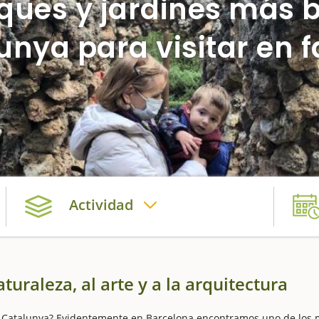
ques y jardines más 
unya para visitar en f
Actividad
uraleza, al arte y a la arquitectura
e Catalunya? Evidentemente en Barcelona encontramos uno de los