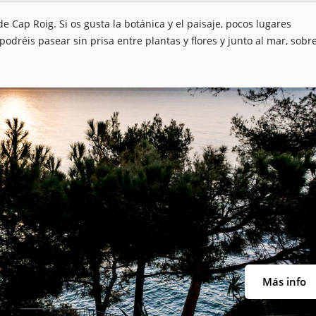
e Cap Roig. Si os gusta la botánica y el paisaje, pocos lugares
odréis pasear sin prisa entre plantas y flores y junto al mar, sobr
Más info