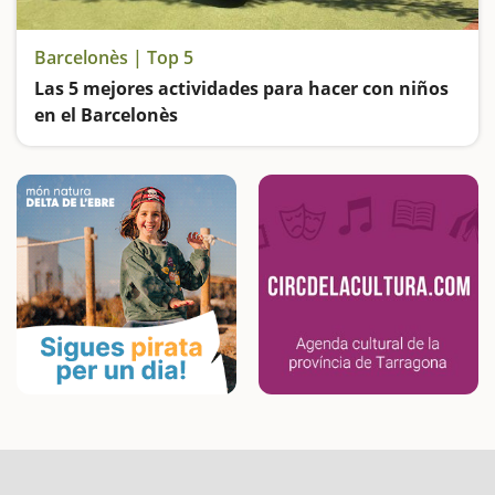
Barcelonès | Top 5
Las 5 mejores actividades para hacer con niños
en el Barcelonès
Vamos de parques: el de la Ciutadella de Barcelona; el de Les Planes de Hospitalet de Llobregat; el de Can Zam en Santa Coloma de Gramenet; el de Can Solei de Badalona y el Parque Fluvial del Besòs