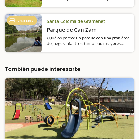
respire una atmósfera casi forestal, por lo
que el del Turó de la Peira es especial e ideal
para ir en familia. En el distrito de Nou Barris,
entre el frondoso pinar…
a 4,5 Km's
Santa Coloma de Gramenet
Parque de Can Zam
¿Qué os parece un parque con una gran área
de juegos infantiles, tanto para mayores
como para pequeños; porterías de fútbol,
canastas de baloncesto, pista de
monopatines, tres áreas de picnic, un gran
lago,…
También puede interesarte