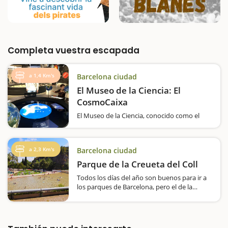
Completa vuestra escapada
a 1,4 Km's
Barcelona ciudad
El Museo de la Ciencia: El
CosmoCaixa
El Museo de la Ciencia, conocido como el
CosmoCaixa, es un destino ideal para una
visita en familia llena de aventura y
aprendizaje. Ubicado en Barcelona, este
a 2,3 Km's
Barcelona ciudad
museo ofrece una amplia gama de
exhibiciones interactivas y actividades que
Parque de la Creueta del Coll
promueven la curiosidad…
Todos los días del año son buenos para ir a
los parques de Barcelona, pero el de la
Creueta del Coll tiene un aliciente super
especial si se va en verano, ya que el lago
que da nombre al parque se convierte en
una enorme piscina pública…