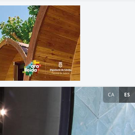
CA
ES