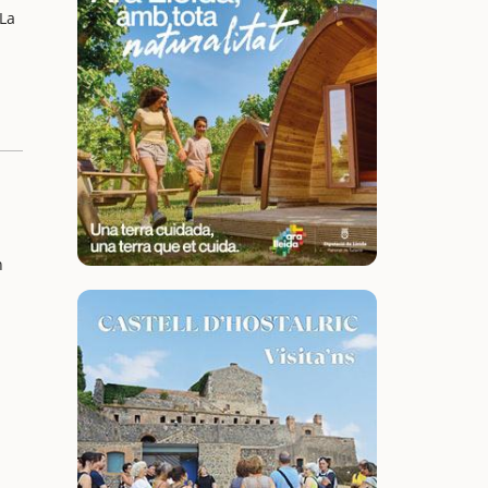
(La
n