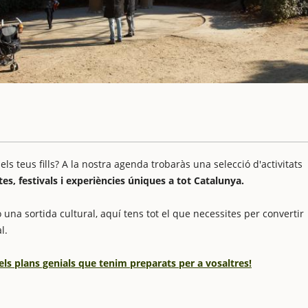
 teus fills? A la nostra agenda trobaràs una selecció d'activitats
stes, festivals i experiències úniques a tot Catalunya.
 una sortida cultural, aquí tens tot el que necessites per convertir
l.
els plans genials que tenim preparats per a vosaltres!