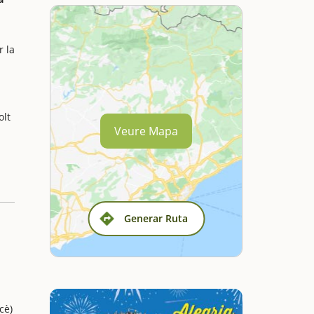
r la
olt
Veure Mapa
Generar Ruta
cè)