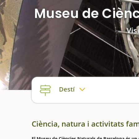
Museu de Ciènc
Vis
Destí
Ciència, natura i activitats fam
El Museu de Ciències Naturals de Barcelona és un 