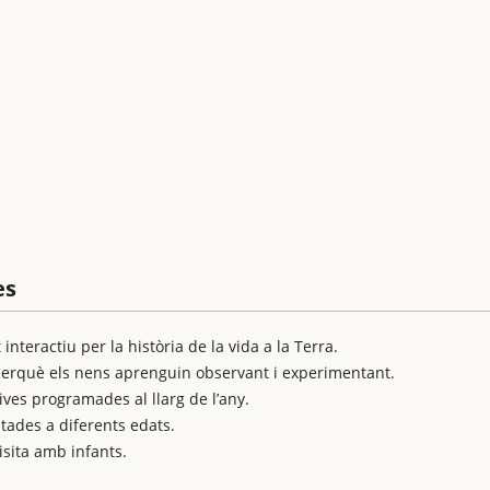
es
nteractiu per la història de la vida a la Terra.
 perquè els nens aprenguin observant i experimentant.
tives programades al llarg de l’any.
ptades a diferents edats.
visita amb infants.