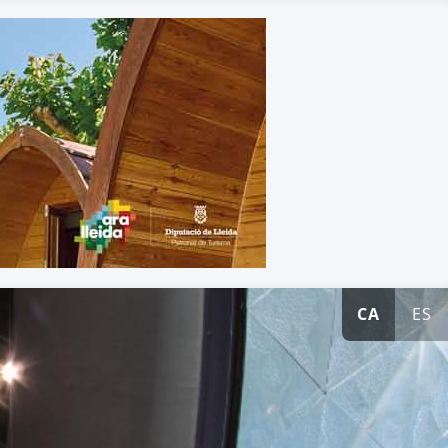
CA
ES