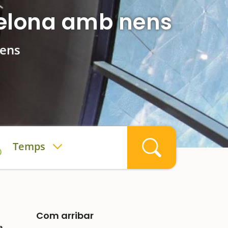
celona amb nens
nens
Temps
Com arribar
a