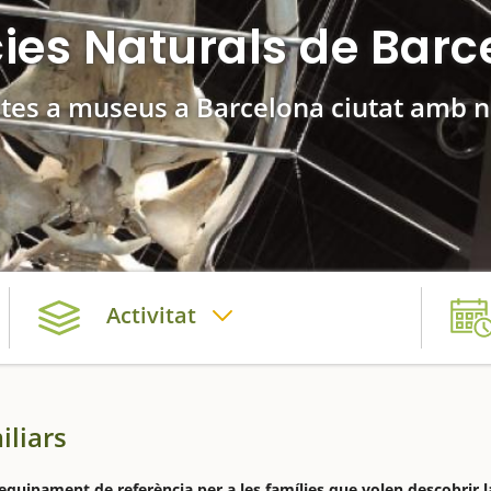
ies Naturals de Bar
ites a museus a Barcelona ciutat amb 
Activitat
iliars
equipament de referència per a les famílies que volen descobrir l