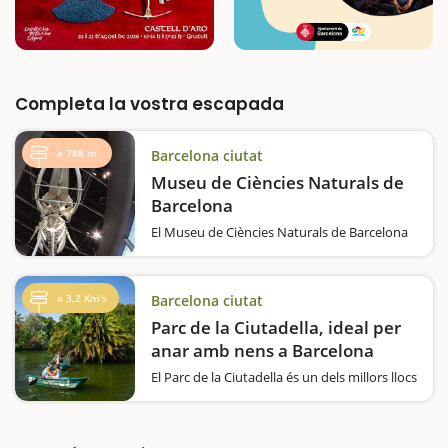
Completa la vostra escapada
a 788 m.
Barcelona ciutat
Museu de Ciències Naturals de
Barcelona
El Museu de Ciències Naturals de Barcelona
és un equipament de referència per a les
famílies que volen descobrir la natura i la
ciència d’una manera entenedora i
a 3,2 Km's
Barcelona ciutat
atractiva.Situat al parc del Fòrum, el museu…
Parc de la Ciutadella, ideal per
anar amb nens a Barcelona
El Parc de la Ciutadella és un dels millors llocs
per fer una escapada amb nens a Barcelona.
Situat al cor de la ciutat, aquest parc històric
i monumental ofereix una combinació