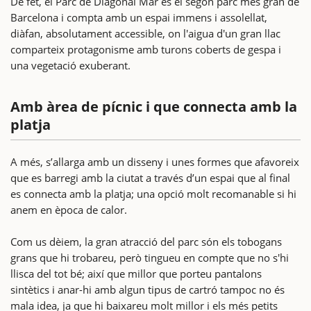
De fet, el Parc de Diagonal Mar és el segon parc més gran de
Barcelona i compta amb un espai immens i assolellat,
diàfan, absolutament accessible, on l'aigua d'un gran llac
comparteix protagonisme amb turons coberts de gespa i
una vegetació exuberant.
Amb àrea de pícnic i que connecta amb la
platja
A més, s’allarga amb un disseny i unes formes que afavoreix
que es barregi amb la ciutat a través d’un espai que al final
es connecta amb la platja; una opció molt recomanable si hi
anem en època de calor.
Com us dèiem, la gran atracció del parc són els tobogans
grans que hi trobareu, però tingueu en compte que no s'hi
llisca del tot bé; així que millor que porteu pantalons
sintètics i anar-hi amb algun tipus de cartró tampoc no és
mala idea, ja que hi baixareu molt millor i els més petits