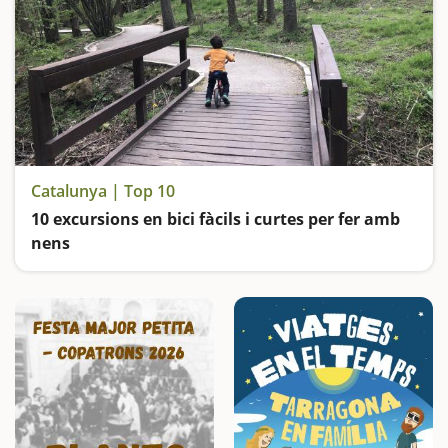
Catalunya | Top 10
10 excursions en bici fàcils i curtes per fer amb
nens
Travessarem túnels, pedalarem per damunt de vies del tren, a la vora del mar i de rius, passarem per passarel·les i ponts i entrarem a boscos de conte; i tot sobre dues o quatre rodes