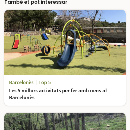
perfecta d'espais verds, activitats infantils i…
També et pot interessar
Barcelonès | Top 5
Les 5 millors activitats per fer amb nens al
Barcelonès
Anem de parcs: el de la Ciutadella de Barcelona; el de Les Planes de l'Hospitalet de Llobregat; el de Can Zam a Santa Coloma de Gramenet; el de Can Solei de Badalona i el Parc Fluvial del Besòs