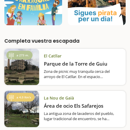
Completa vuestra escapada
a 273 m.
El Catllar
Parque de la Torre de Guiu
Zona de picnic muy tranquila cerca del
arroyo de El Catllar. En el espacio
encontraremos mesas y un área de juegos
infantiles. Desde este espacio, además, se
puede hacer una ruta por el entorno del
esclosa, siguiendo el arroyo y pasando…
a 4,0 Km's
La Nou de Gaià
Área de ocio Els Safarejos
La antigua zona de lavaderos del pueblo,
lugar tradicional de encuentro, se ha
reconvertido en un espacio para hacer
pícnics. En un espacio amplio cerca del