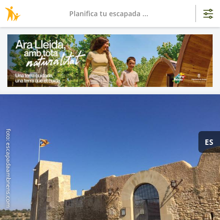
Planifica tu escapada ...
foto: escapadaambnens.com
ES