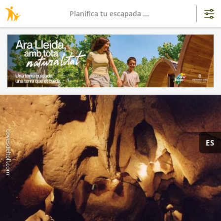
Planifica tu escapada ...
covesdeltoll.com
ES