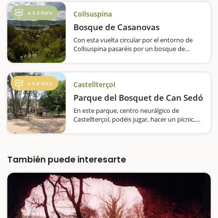
a 3,4 Km's
Collsuspina
Bosque de Casanovas
Con esta vuelta circular por el entorno de
Collsuspina pasaréis por un bosque de
robles y disfrutaréis de masías, barracas de
piedra seca y pozos de hielo. Acompañadnos
en una ruta circular, sencilla, de unos cinco
kilómetros…
a 6,8 Km's
Castellterçol
Parque del Bosquet de Can Sedó
En este parque, centro neurálgico de
Castellterçol, podéis jugar, hacer un pícnic,
descansar, hacer deporte y participar en
diferentes espectáculos. El Bosquet
de Can Sedó es un…
También puede interesarte