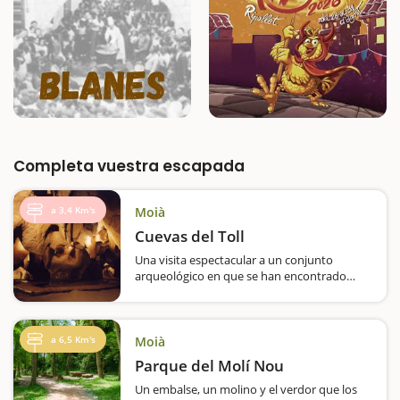
Completa vuestra escapada
a 3,4 Km's
Moià
Cuevas del Toll
Una visita espectacular a un conjunto
arqueológico en que se han encontrado
restos de animales prehistóricos y que hace
6.000 años ya era habitado de manera
estable.Si os decimos que a las cuevas del
Toll se las conoce como el Palacio de la
a 6,5 Km's
Moià
Fauna Cuaternaria,…
Parque del Molí Nou
Un embalse, un molino y el verdor que los