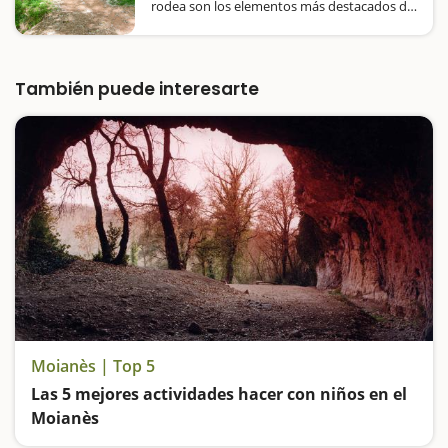
rodea son los elementos más destacados de
este parque incluido en el Plan de Espacios
de Interés Natural. El Molí Nou de Passerell
fue uno de los últimos molinos harineros en
funcionamiento…
También puede interesarte
Moianès | Top 5
Las 5 mejores actividades hacer con niños en el
Moianès
Visitamos un castillo y un barco de piedra, entramos en cuevas prehistóricas, como las Cuevas del Toll y disfrutamos de los parques verdes del Moianès