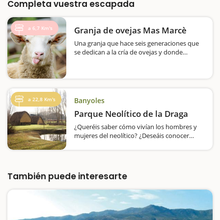
Completa vuestra escapada
a 6,7 Km's
Granja de ovejas Mas Marcè
Una granja que hace seis generaciones que
se dedican a la cría de ovejas y donde
podéis pruebe sus productos lácteos. Una
visita ideal para hacer en familia es la que os
permitirá conocer Mas Marcè, una granja…
a 22,8 Km's
Banyoles
Parque Neolítico de la Draga
¿Queréis saber cómo vivían los hombres y
mujeres del neolítico? ¿Deseáis conocer
cómo era un poblado de hace 7.500 años y
participar en las actividades que se hacían?
En Banyoles, al lado del Lago, se encuentra el
Poblado Neolítico de la Draga,…
También puede interesarte