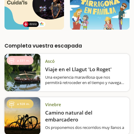
Completa vuestra escapada
a 331 m.
Ascó
Viaje en el Llagut 'Lo Roget'
Una experiencia maravillosa que nos
permitirá retroceder en el tiempo y navegar
por el río Ebro a bordo de una embarcación
muy habitual en la Ribera hace algunas
décadas. Si subir a un barco ya es divertido,
un trayecto…
a 928 m.
Vinebre
Camino natural del
embarcadero
Os proponemos dos recorridos muy llanos a
orillas del río Ebro en Vinebre, los dos