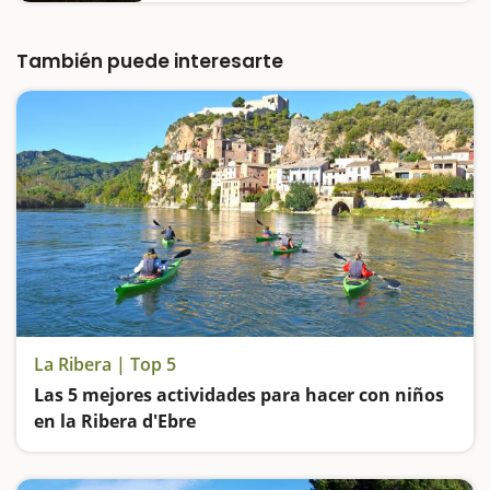
perfectamente aptos para hacer en familia,
ya sea a pie, en bicicleta e incluso en
cochecito. Es un trayecto muy familiar,
También puede interesarte
rodeado de la atmósfera apacible…
La Ribera | Top 5
Las 5 mejores actividades para hacer con niños
en la Ribera d'Ebre
Aventura subiendo al castillo de Miravet, experiencia sobre un kayak por el Ebro, conocemos la fauna y flora del río en la Reserva de Sebes, disfrutamos de la floración de los frutales y subimos a una locomotora de época en Móra la Nova