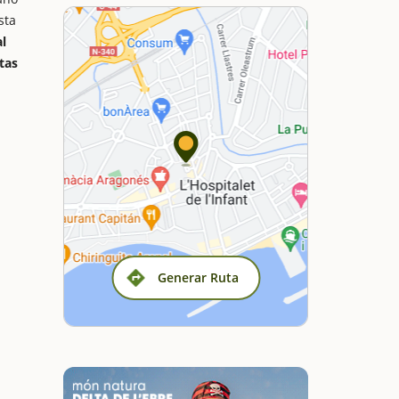
sta
al
tas
Generar Ruta