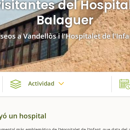
isitantes del Hospital
Balaguer
seos a Vandellòs i l'Hospitalet de l'Inf
Actividad
yó un hospital
umental más emblemático de l'Hospitalet de l'Infant, que data del 