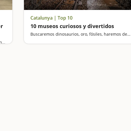
Catalunya | Top 10
er
10 museos curiosos y divertidos
Buscaremos dinosaurios, oro, fósiles, haremos de mineros y nos sentiremos gigantes
Entramos en el Bosque de las Brujas, subimos en un trenecito de miniatura, visitamos el Centre Gaudí de Reus y vamos de excursión hasta una de las pozas más espectaculares de Catalunya