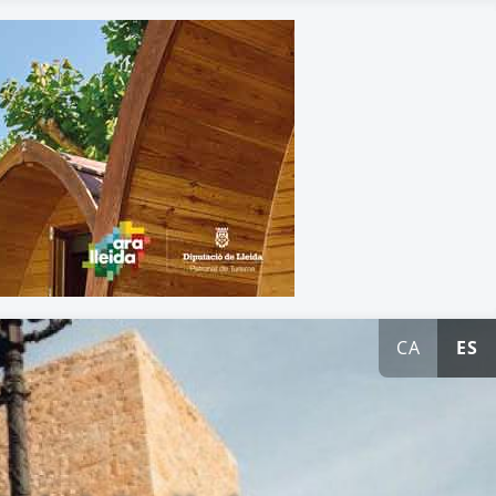
CA
ES