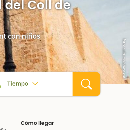
 del Coll de
ant con niños
foto: culturaalabast.cat
Tiempo
Cómo llegar
año