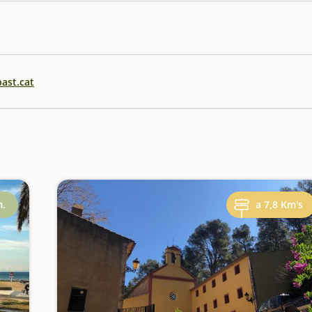
bast.cat
m.
a 7,8 Km's