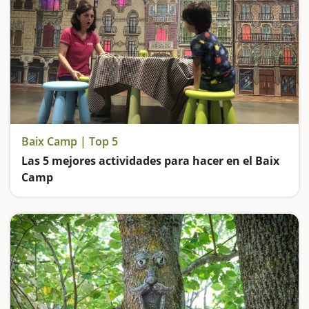
Baix Camp | Top 5
Las 5 mejores actividades para hacer en el Baix
Camp
Entramos en el Bosque de las Brujas, subimos en un trenecito de miniatura, visitamos el Centre Gaudí de Reus y vamos de excursión hasta una de las pozas más espectaculares de Catalunya