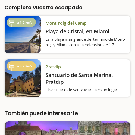
Completa vuestra escapada
a 1,2 Km's
Mont-roig del Camp
Playa de Cristal, en Miami
Es la playa más grande del término de Mont-
roig y Miami, con una extensión de 1,7
kilómetros. De arena fina, larga y muy plana,
el principal reclamo de esta playa para
familias con niños es la zona de juegos
infantiles…
a 8,2 Km's
Pratdip
Santuario de Santa Marina,
Pratdip
El santuario de Santa Marina es un lugar
muy visitado, tanto por los habitantes de la
comarca del Baix Camp como por los
turistas que hacen una escapada a Pratdip.
El santuario de Santa Marina es un conjunto
También puede interesarte
arquitectónico de cinco edificios…