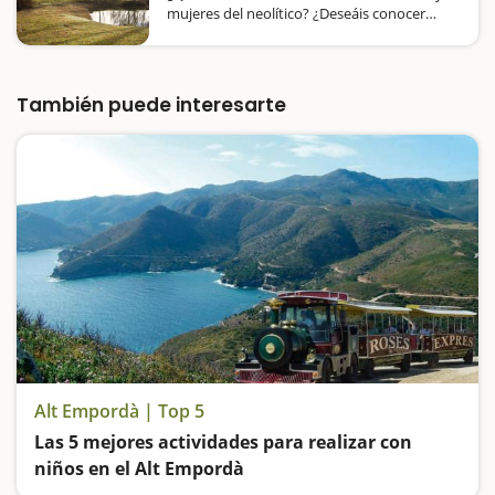
mujeres del neolítico? ¿Deseáis conocer
cómo era un poblado de hace 7.500 años y
participar en las actividades que se hacían?
En Banyoles, al lado del Lago, se encuentra el
Poblado Neolítico de la Draga,…
También puede interesarte
Alt Empordà | Top 5
Las 5 mejores actividades para realizar con
niños en el Alt Empordà
Vamos de excursión a los Aiguamolls del Empordà, nos adentramos en el universo Dalí, visitamos las Ruinas de Empúries, hacemos un tramo de camino de ronda cómodo y espectacular y subimos a un tren para contemplar las maravillas del Cabo de Creus