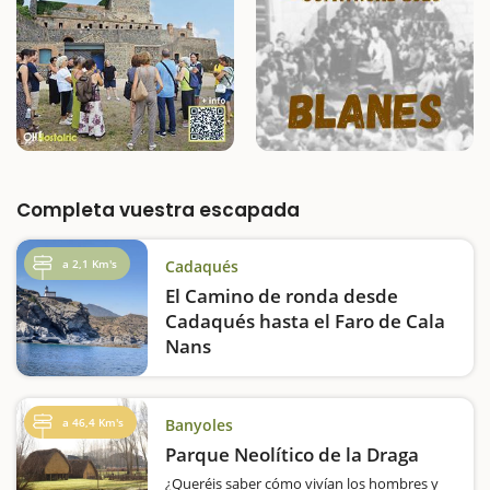
Completa vuestra escapada
a 2,1 Km's
Cadaqués
El Camino de ronda desde
Cadaqués hasta el Faro de Cala
Nans
La excursión desde Cadaqués hasta uno de
los faros del municipio os permitirá disfrutar
de un entorno espectacular, siempre junto al
a 46,4 Km's
Banyoles
mar.La excursión que os proponemos al faro
Parque Neolítico de la Draga
de Cala Nans desde Cadaqués lo tiene todo
para convertirse en ideal para…
¿Queréis saber cómo vivían los hombres y