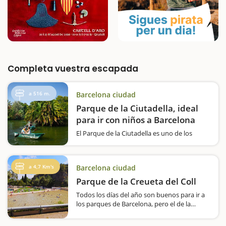
Completa vuestra escapada
a 516 m.
Barcelona ciudad
Parque de la Ciutadella, ideal
para ir con niños a Barcelona
El Parque de la Ciutadella es uno de los
mejores lugares para realizar una escapada
con niños a Barcelona. Situado en el corazón
de la ciudad, este histórico y monumental
a 4,7 Km's
Barcelona ciudad
parque ofrece una combinación perfecta de
espacios verdes,…
Parque de la Creueta del Coll
Todos los días del año son buenos para ir a
los parques de Barcelona, pero el de la
Creueta del Coll tiene un aliciente super
especial si se va en verano, ya que el lago