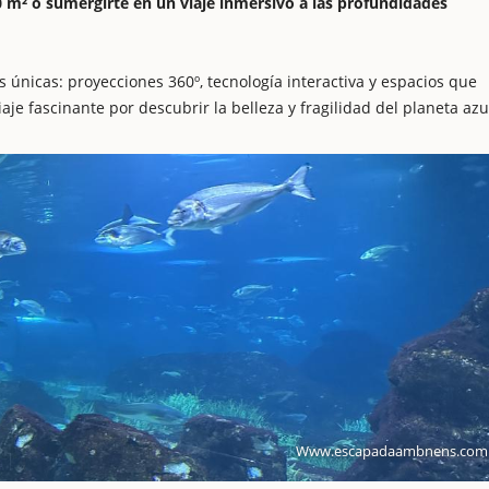
0 m² o sumergirte en un viaje inmersivo a las profundidades
 únicas: proyecciones 360º, tecnología interactiva y espacios que
je fascinante por descubrir la belleza y fragilidad del planeta azu
Www.escapadaambnens.com