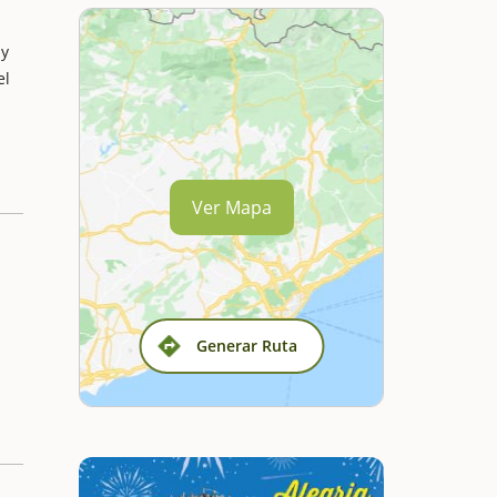
 y
el
Ver Mapa
Generar Ruta