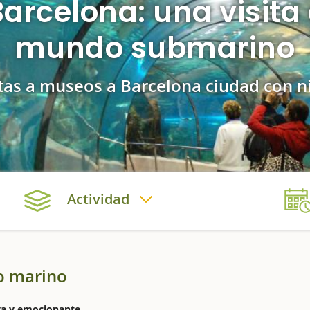
arcelona: una visita 
mundo submarino
itas a museos a Barcelona ciudad con n
Actividad
o marino
va y emocionante.