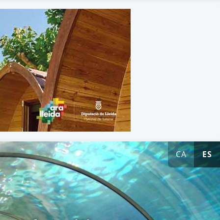
CA
ES