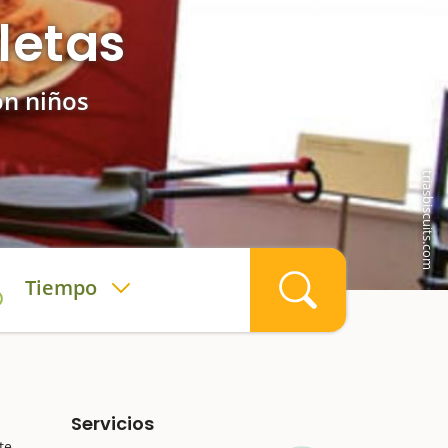
letas
on niños
triasbiscuits.com
Tiempo
Servicios
te