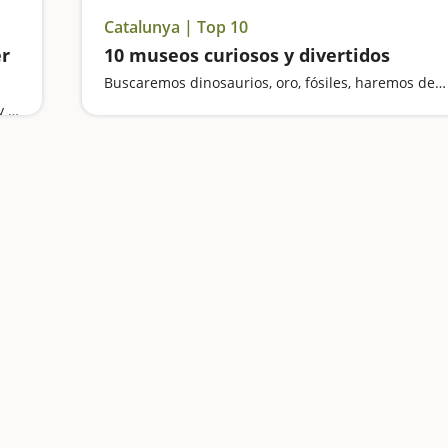
Catalunya | Top 10
er
10 museos curiosos y divertidos
Buscaremos dinosaurios, oro, fósiles, haremos de mineros y nos sentiremos gigantes
Visitamos el Castillo de Hostalric y el de Blanes, y buscamos las hadas que se esconden en los bosques del Montseny