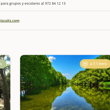
para grupos y escolares al 972 84 12 13
biscuits.com
's
a 7,1 Km's