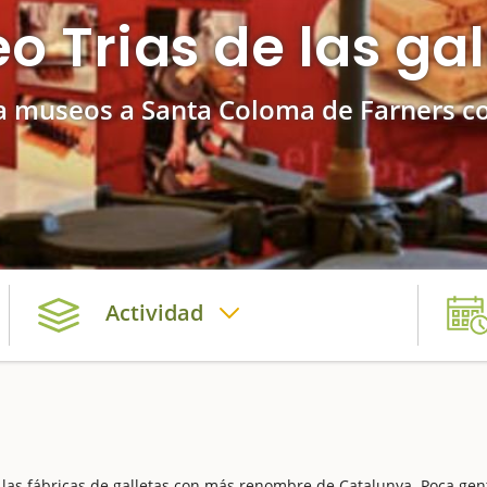
o Trias de las gal
 a museos a Santa Coloma de Farners c
Actividad
las fábricas de galletas con más renombre de Catalunya. Poca gen