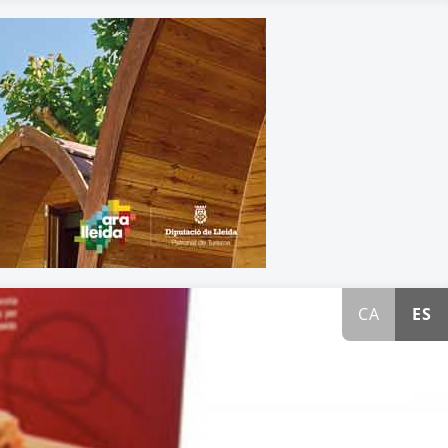
CA
ES