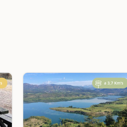
's
a 3,7 Km's