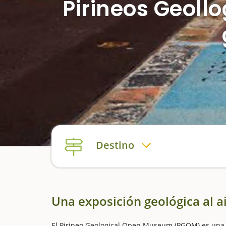
Pirineos Geoll
Destino
Una exposición geológica al ai
El Pirineo Geological Open Museum (PGOM) es una ex