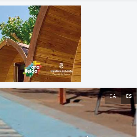
CA
ES