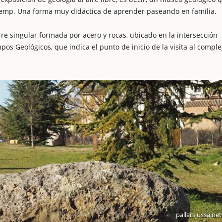
remp. Una forma muy didáctica de aprender paseando en familia.
rre singular formada por acero y rocas, ubicado en la intersección
mpos Geológicos, que indica el punto de inicio de la visita al comple
pallarsjussa.net