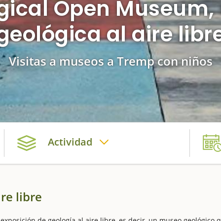
ogical Open Museum,
geológica al aire libr
Visitas a museos a Tremp con niños
Actividad
re libre
posición de geología al aire libre, es decir, un museo geológico 