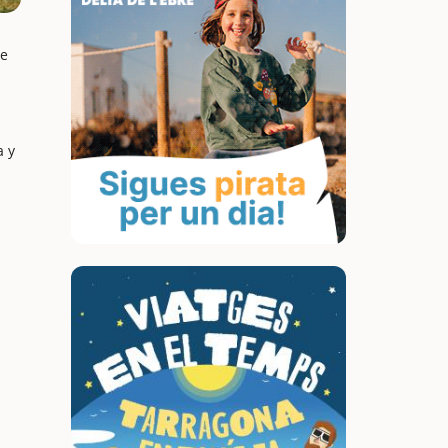
de
a y