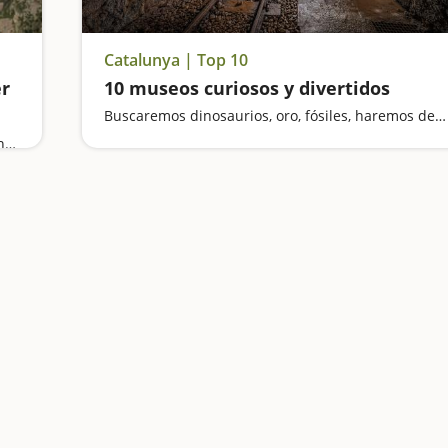
Catalunya | Top 10
er
10 museos curiosos y divertidos
Buscaremos dinosaurios, oro, fósiles, haremos de mineros y nos sentiremos gigantes
Vamos de excursión al Congost de Mont-rebei en familia, visitamos tiendas antiguas y un museo geológico al aire libre, damos un paseo por el Estany dels Basturs y un viaje en teleférico por la Vall Fosca