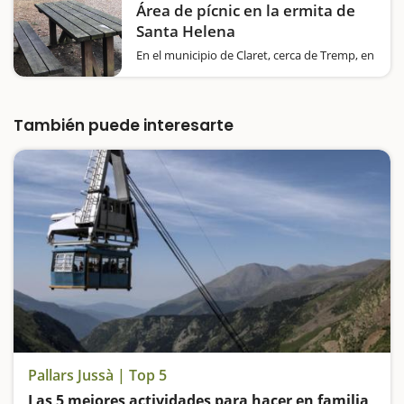
Área de pícnic en la ermita de
Santa Helena
En el municipio de Claret, cerca de Tremp, en
el Pallars Jussà, encontraréis un área de
pícnic en la ermita de Santa Helena. Aquí hay
diferentes mesas de piedra, tres barbacoas y
una fuente. Desde aquí tendréis…
También puede interesarte
Pallars Jussà | Top 5
Las 5 mejores actividades para hacer en familia