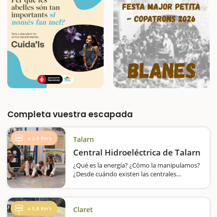
Completa vuestra escapada
a 2,0 Km's
Talarn
Central Hidroeléctrica de Talarn
¿Qué es la energía? ¿Cómo la manipulamos?
¿Desde cuándo existen las centrales
hidroeléctricas y cómo funcionan? La Central
Hidroeléctrica de Talarn busca dar respuesta
a todas estas…
a 5,8 Km's
Claret