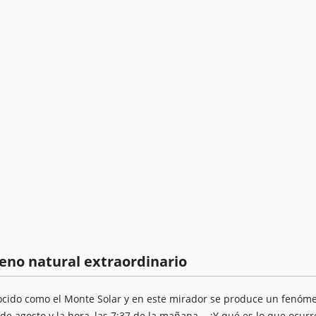
meno natural extraordinario
nocido como el Monte Solar y en este mirador se produce un fenóm
7 de agosto y la hora, las 7:37 de la mañana… ¿Y qué es lo que ocurr