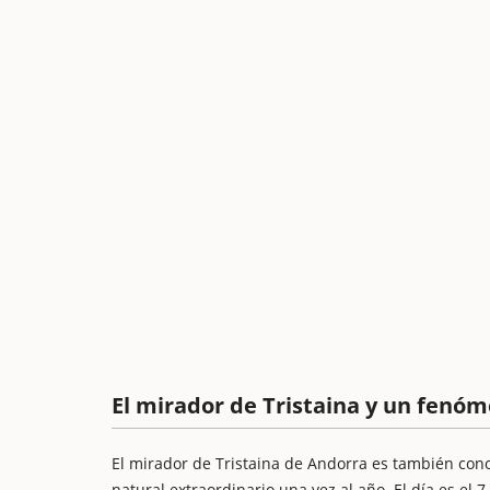
El mirador de Tristaina y un fenó
El mirador de Tristaina de Andorra es también co
natural extraordinario una vez al año. El día es el 