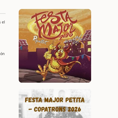
 el
ión