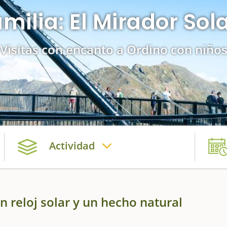
milia: El Mirador Sola
Visitas con encanto a Ordino con niño
Actividad
n reloj solar y un hecho natural