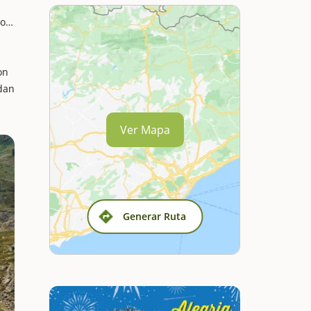
to…
on
 dan
Ver Mapa
Generar Ruta