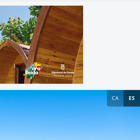
CA
ES