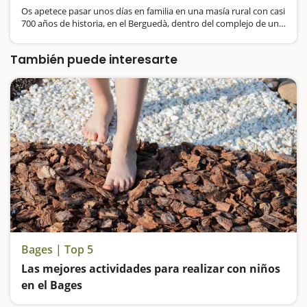
Os apetece pasar unos días en familia en una masía rural con casi
700 años de historia, en el Berguedà, dentro del complejo de un
camping, en un entorno natural fantástico, alejada de las
aglomeraciones, en contacto…
También puede interesarte
Bages | Top 5
Las mejores actividades para realizar con niños
en el Bages
Minas de sal, cuevas, itinerarios sensoriales, rutas con seres fantásticos, uno de los pueblos más bonitos de Catalunya y el Monasterio de Montserrat