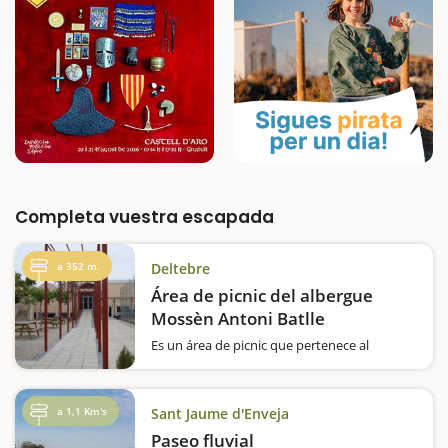
Completa vuestra escapada
a 352 m.
Deltebre
Área de picnic del albergue
Mossèn Antoni Batlle
Es un área de picnic que pertenece al
albergue Mossèn Antoni Batlle, integrado
dentro de la red Xanascat. Cuenta con 5
mesas, todas con sombra. En el interior del
a 1,1 Km's
Sant Jaume d'Enveja
albergue hay máquinas de vending. El
albergue cuenta también…
Paseo fluvial