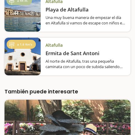
a 44 m.
Altafulla
Playa de Altafulla
Una muy buena manera de empezar el día
en Altafulla si vamos de escape con niños es
disfrutando de su playa. Como todas las de
la Costa Daurada, es ideal para ir en familia;
por su arena fina, por la poca profundidad
de sus aguas y por su atmósfera…
a 1,6 Km's
Altafulla
Ermita de Sant Antoni
Al norte de Altafulla, tras una pequeña
caminata con un poco de subida saliendo
desde el castillo, llegaréis a la ermita de Sant
Antoni. Es un edificio muy estético,
especialmente la fachada principal, de
construcción renacentista…
También puede interesarte