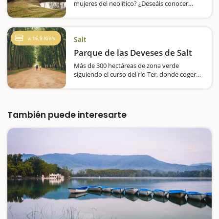
mujeres del neolítico? ¿Deseáis conocer
cómo era un poblado de hace 7.500 años y
participar en las actividades que se hacían?
En Banyoles, al lado del Lago, se encuentra el
Poblado Neolítico de la Draga,…
a 16,9 Km's
Salt
Parque de las Deveses de Salt
Más de 300 hectáreas de zona verde
siguiendo el curso del río Ter, donde cogeréis
contacto con la naturaleza y podrá hacer los
itinerarios que más os encajen.
Dependiendo de la época del año en que…
También puede interesarte