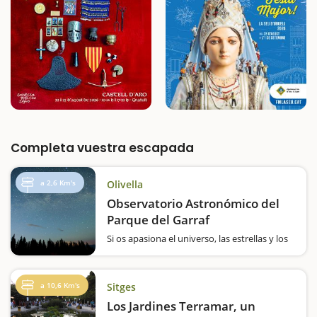
Completa vuestra escapada
a 2,6 Km's
Olivella
Observatorio Astronómico del
Parque del Garraf
Si os apasiona el universo, las estrellas y los
planetas, no os podéis perder la visita al
Observatorio Astronómico del Garraf,
situado en el antiguo edificio de Can Tòfol,
a 10,6 Km's
Sitges
junto a la Escuela de Naturaleza de Can
Grau. El…
Los Jardines Terramar, un