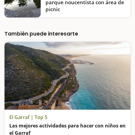
parque noucentista con área de
picnic
Entre el mar y el campo de golf Terramar, en
Sitges, encontraréis estos jardines
noucentistas donde podréis pasear, admirar
También puede interesarte
la abundante vegetación y también dispone
de una área de pícnic. Encontraréis algunas…
El Garraf | Top 5
Las mejores actividades para hacer con niños en
el Garraf