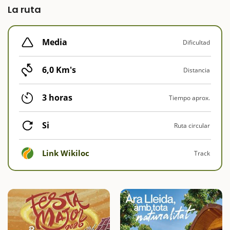
La ruta
Media
Dificultad
6,0 Km's
Distancia
3 horas
Tiempo aprox.
Si
Ruta circular
Link Wikiloc
Track