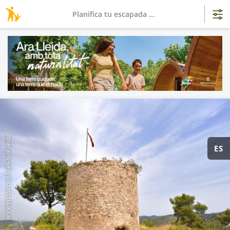
Planifica tu escapada ...
itineraris-senyalitzats.diba.cat
ES