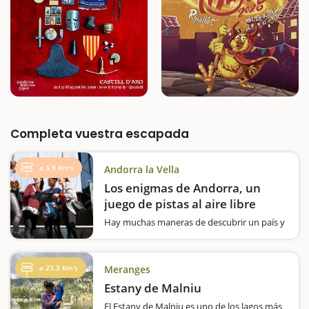
Completa vuestra escapada
a 3,9 Km's
Andorra la Vella
Los enigmas de Andorra, un
juego de pistas al aire libre
Hay muchas maneras de descubrir un país y
mil razones para hacer una escapada a
Andorra en familia, pero si os gusta conocer
los pueblos y ciudades a través de los juegos
a 23,3 Km's
Meranges
y enigmas, aquí encontraréis los Juegos
Andorra Escapeland. Es…
Estany de Malniu
El Estany de Malniu es uno de los lagos más