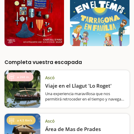
Completa vuestra escapada
a 268 m.
Ascó
Viaje en el Llagut 'Lo Roget'
Una experiencia maravillosa que nos
permitirá retroceder en el tiempo y navegar
por el río Ebro a bordo de una embarcación
muy habitual en la Ribera hace algunas
décadas. Si subir a un barco ya es divertido,
un trayecto…
a 4,5 Km's
Ascó
Área de Mas de Prades