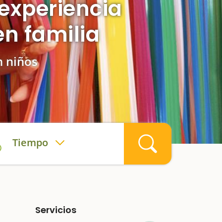
experiencia
en familia
n niños
Tiempo
Servicios