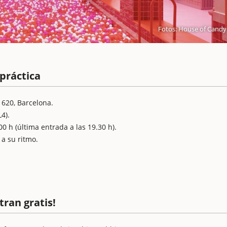
Fotos: House of Candy
práctica
, 620, Barcelona.
4).
00 h (última entrada a las 19.30 h).
 a su ritmo.
tran gratis!