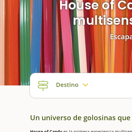
House of C
multisens
Escapa
Destino
Un universo de golosinas que 
House of Candy
es la primera experiencia multisen