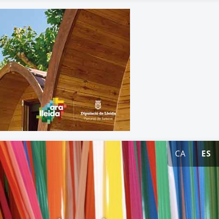
CA
ES