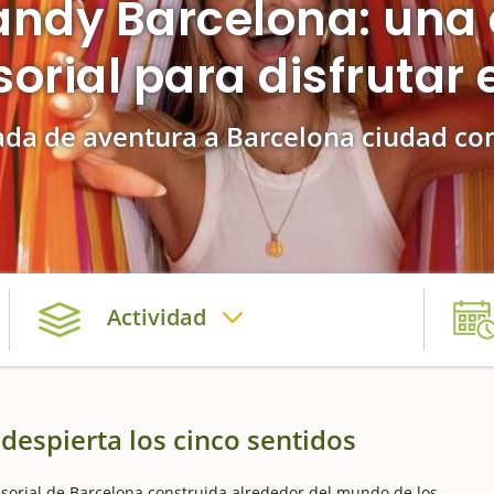
andy Barcelona: una 
orial para disfrutar 
da de aventura a Barcelona ciudad co
Actividad
despierta los cinco sentidos
sorial de Barcelona construida alrededor del mundo de los