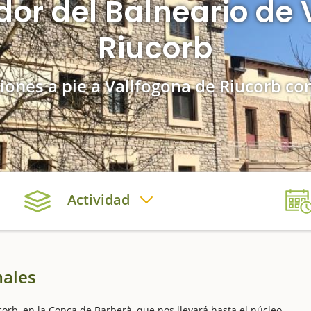
dor del Balneario de 
Riucorb
iones a pie a Vallfogona de Riucorb co
Actividad
males
orb, en la Conca de Barberà, que nos llevará hasta el núcleo