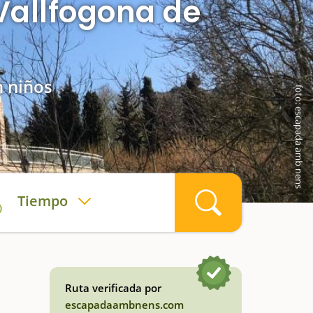
Vallfogona de
n niños
foto: escapada amb nens
Tiempo
Ruta verificada por
escapadaambnens.com