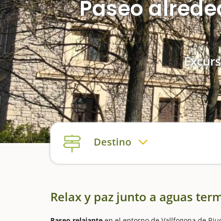
Paseo alrede
Excurs
Destino
Relax y paz junto a aguas ter
Paseo relajante
en el entorno de Vallfogona de Riuc