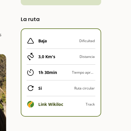
La ruta
s
Baja
Dificultad
3,0 Km's
Distancia
1h 30min
Tiempo aprox.
Si
Ruta circular
Link Wikiloc
Track