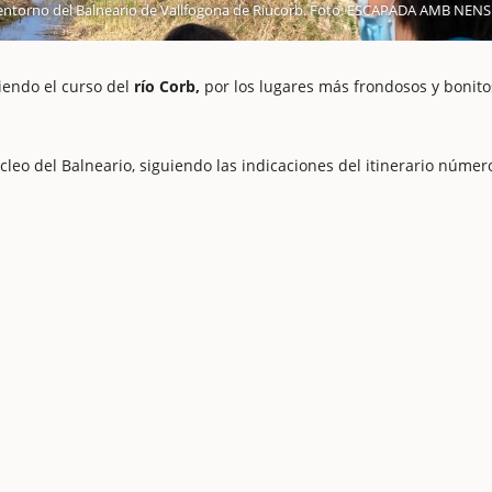
 entorno del Balneario de Vallfogona de Riucorb. Foto: ESCAPADA AMB NENS
iendo el curso del
río Corb,
por los lugares más frondosos y bonito
leo del Balneario, siguiendo las indicaciones del itinerario número