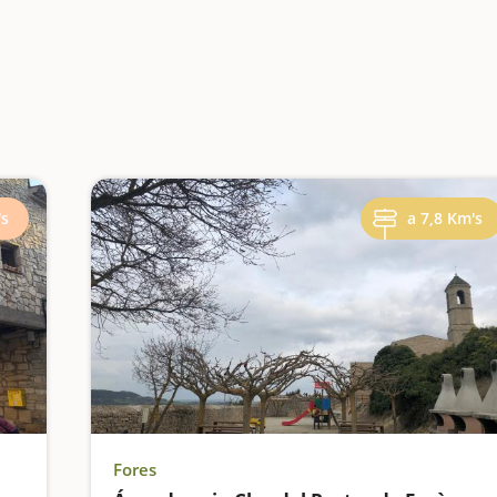
's
a 7,8 Km's
Fores