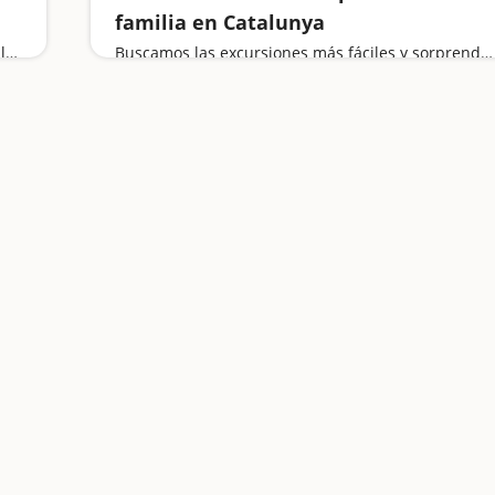
familia en Catalunya
Jugaremos a buscar setas en un bosque de fábula, viajaremos a la prehistoria, visitaremos joyas medievales y nos sentiremos libres desde un mirador privilegiado
Buscamos las excursiones más fáciles y sorprendentes para toda la familia