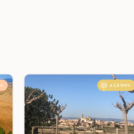
's
a 2,6 Km's