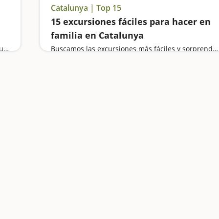
Catalunya | Top 15
15 excursiones fáciles para hacer en
familia en Catalunya
Visitamos la mayor estatua de Mazinger Z del mundo, desconectamos a orillas del río Gaià, descubrimos un santuario espectacular y vamos de ruta hasta un salto de agua espectacular
Buscamos las excursiones más fáciles y sorprendentes para toda la familia