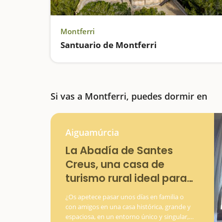
Montferri
Santuario de Montferri
Si vas a Montferri, puedes dormir en
Aiguamúrcia
La Abadía de Santes
Creus, una casa de
turismo rural ideal para
familias y amigos
¿Os apetece pasar unos días en familia o
con amigos en una casa histórica, grande y
espaciosa, en un entorno único y singular, y