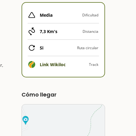
Media
Dificultad
7,3 Km's
Distancia
Si
Ruta circular
Link Wikiloc
Track
r,
Cómo llegar