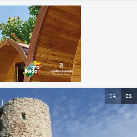
CA
ES