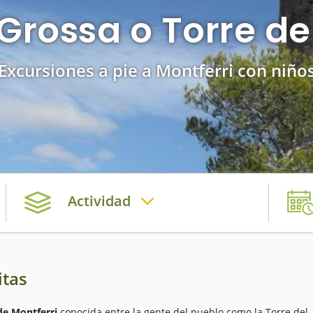
 Grossa o Torre de
Excursiones a pie a Montferri con niño
Actividad
itas
de Montferri
conocida entre la gente del pueblo como la Torre del