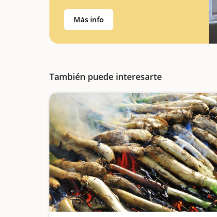
alejada de las aglomeraciones?Os
presentamos la Casa Rural L'Abadia de
Más info
Santes Creus, un alojamiento…
También puede interesarte