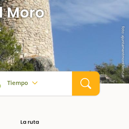
l Moro
s
foto: ajuntamentmontferri.cat
Tiempo
La ruta