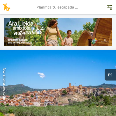
Planifica tu escapada ...
foto: shutterstock.com
ES