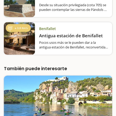
Desde su situación privilegiada (cota 705) se
pueden contemplar las sierras de Pàndols y
Cavalls, dos de los escenarios donde tuvo
lugar la Batalla del Ebro. En los años ochenta,
la Asociación de supervivientes de la
Quinta…
a 3,8 Km's
Benifallet
Antigua estación de Benifallet
Pocos usos más se le pueden dar a la
antigua estación de Benifallet, reconvertida
en albergue, pensión, bar-restaurante y
escenario de música en vivo. Y, sobre todo,
por su situación en pleno trazado de la Vía…
También puede interesarte