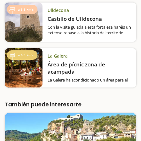
a 3,3 Km's
Ulldecona
Castillo de Ulldecona
Con la visita guiada a esta fortaleza haréis un
extenso repaso a la historia del territorio
Uno de los símbolos identitarios de
Ulldecona es su castillo medieval. Si estáis
por el pueblo, seguro que veréis, sobre una
colina,…
a 6,9 Km's
La Galera
Área de pícnic zona de
acampada
La Galera ha acondicionado un área para el
hacer pícnic y acampar, que es donde se
entrena el equipo local de bolos En la Galera
encontraréis un espacio para hacer un pícnic
en familia, ya que hay mesas, bancos y
También puede interesarte
barbacoas.…