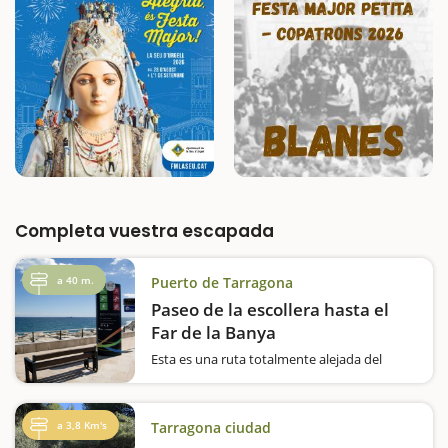
Completa vuestra escapada
a 40 m.
Puerto de Tarragona
Paseo de la escollera hasta el
Far de la Banya
Esta es una ruta totalmente alejada del
núcleo urbano, y que podremos hacer a pie,
en bici o con cochecito de manera calmada y
siguiendo el litoral y el Dique de Levante,
a 3,8 Km's
Tarragona ciudad
hasta llegar al Faro de la Banya. Empezamos