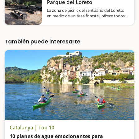
a la altura del Puerto Deportivo…
Parque del Loreto
La zona de pícnic del santuario del Loreto,
en medio de un área forestal, ofrece todos
los servicios en un lugar tranquilo y
accesible.Uno de los lugares más tranquilos
y agradables para hacer un pícnic en
Tarragona es el Parque del Loreto, junto…
También puede interesarte
Catalunya | Top 10
10 planes de agua emocionantes para