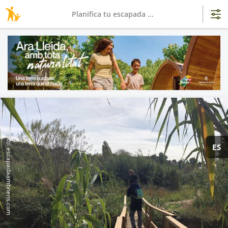
Planifica tu escapada ...
foto: escapadaambnens.com
ES