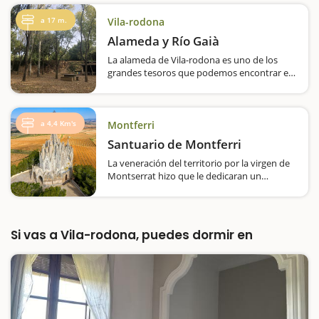
a 17 m.
Vila-rodona
Alameda y Río Gaià
La alameda de Vila-rodona es uno de los
grandes tesoros que podemos encontrar en
el Alt Camp. Se encuentra justo a la entrada
del municipio y aunque no es muy grande
reúne todos los requisistos para pasar un
buen rato. Los más pequeños…
a 4,4 Km's
Montferri
Santuario de Montferri
La veneración del territorio por la virgen de
Montserrat hizo que le dedicaran un
santuario, diseñado por Jujol.La Moreneta
también puede ser visitada en el Alt Camp.
Concretamente, en Montferri, donde
encontraréis el curioso e interesante
Si vas a Vila-rodona, puedes dormir en
santuario…