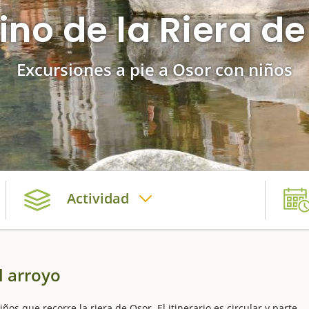
no de la Riera de
Excursiones a pie a Osor con niños
Actividad
el arroyo
os que recorre la riera de Osor. El itinerario es circular y parte