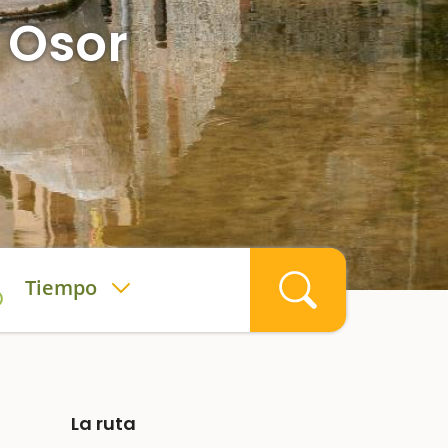
 Osor
Tiempo
La ruta