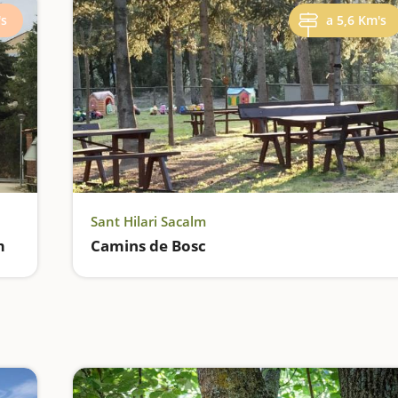
's
a 5,6 Km's
Sant Hilari Sacalm
m
Camins de Bosc