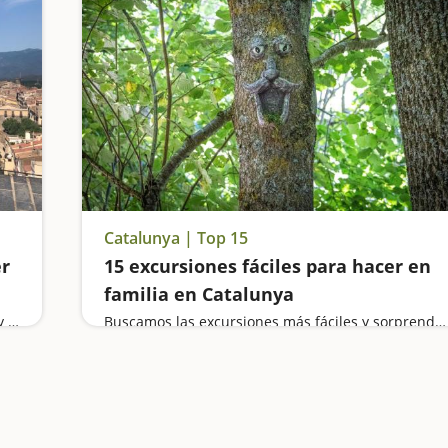
Catalunya | Top 15
er
15 excursiones fáciles para hacer en
familia en Catalunya
Visitamos el Castillo de Hostalric y el de Blanes, y buscamos las hadas que se esconden en los bosques del Montseny
Buscamos las excursiones más fáciles y sorprendentes para toda la familia