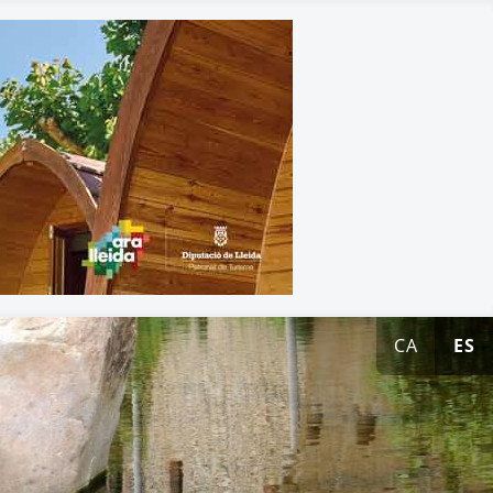
CA
ES