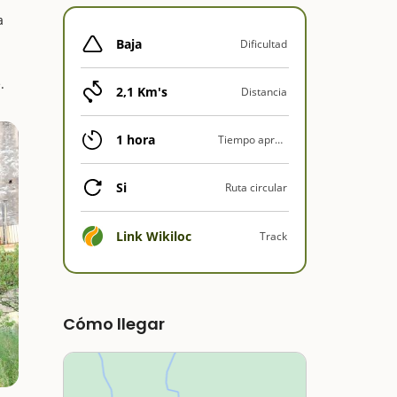
a
Baja
Dificultad
.
2,1 Km's
Distancia
1 hora
Tiempo aprox.
Si
Ruta circular
Link Wikiloc
Track
Cómo llegar