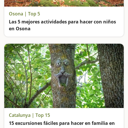
Osona | Top 5
Las 5 mejores actividades para hacer con niños
en Osona
Nos adentramos en la atmósfera del Bosque Encantado de Gurb, contemplamos el salto de agua más alto de Catalunya, vamos de excursión hasta el castaño de las 9 ramas, subimos al tren y conocemos historias y leyendas de brujas y bandoleros en el Montseny
Catalunya | Top 15
15 excursiones fáciles para hacer en familia en