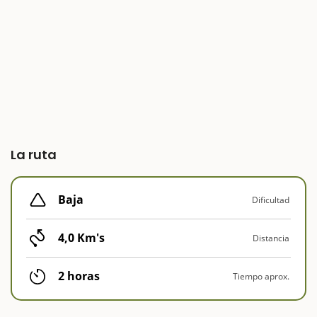
La ruta
Baja
Dificultad
4,0 Km's
Distancia
2 horas
Tiempo aprox.