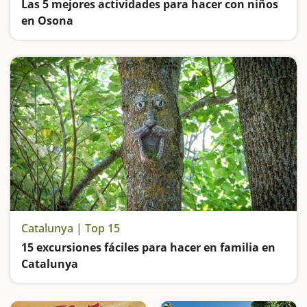
Las 5 mejores actividades para hacer con niños
en Osona
Nos adentramos en la atmósfera del Bosque Encantado de Gurb, contemplamos el salto de agua más alto de Catalunya, vamos de excursión hasta el castaño de las 9 ramas, subimos al tren y conocemos historias y leyendas de brujas y bandoleros en el Montseny
Catalunya | Top 15
15 excursiones fáciles para hacer en familia en
Catalunya
Buscamos las excursiones más fáciles y sorprendentes para toda la familia