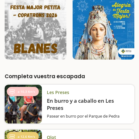
Completa vuestra escapada
a 10,3 Km's
Les Preses
En burro y a caballo en Les
Preses
Pasear en burro por el Parque de Pedra
Tosca es una experiencia más que singular
apta para todos los públicos. Ya lo has
probado? Burros y Someres es una empresa
a 12,6 Km's
Olot
dedicada a realizar paseos turísticos