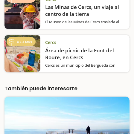
Las Minas de Cercs, un viaje al
centro de la tierra
El Museo de las Minas de Cercs traslada al
visitante ciento cincuenta años atrás,
permitiendo revivir una jornada diaria de un
minero del siglo XX en la colonia de Sant
a 5,3 Km's
Cercs
Corneli, en Cercs.Esta experiencia inmersiva
combina exposiciones, audiovisuales…
Área de pícnic de la Font del
Roure, en Cercs
Cercs es un municipio del Berguedà con
interesantes zonas de pícnic. Una de ellas es
la zona de pícnic que encontraréis justo
enfrente del Museo de las Minas de Cercs.
Esta área ofrece: mesas, bancos, barbacoas,
También puede interesarte
una…