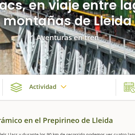
lacs, en viaje entre l
montañas de Lleida
Aventuras en tren
Actividad
rámico en el Prepirineo de Lleida
dels Llacs y durante los 90 km de recorrido podemos ver cuatro lag