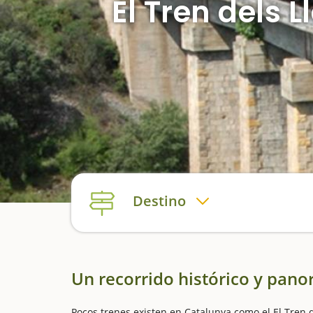
El Tren dels L
Destino
Un recorrido histórico y pano
Pocos trenes existen en Catalunya como el El Tren 