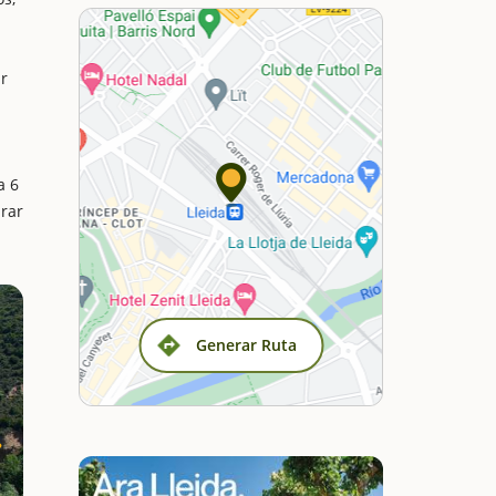
ar
a 6
prar
Generar Ruta