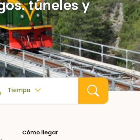
agos. túneles y
turistren.cat
Tiempo
Cómo llegar
os,