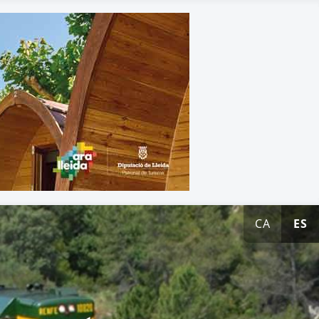
CA
ES