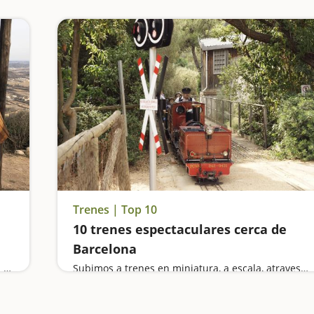
Trenes | Top 10
10 trenes espectaculares cerca de
Barcelona
Vamos a buscar el oro del Segre, pasamos por el puente colgante del Congost del Mu, visitamos los grafitis de Penelles, 'Lo Padrí' de Montsonís y entramos en las Trincheras del Merengue, en Camarasa
Subimos a trenes en miniatura, a escala, atravesamos puentes y túneles, hacemos de ferroviarios en los circuitos de tren más espectaculares de Barcelona