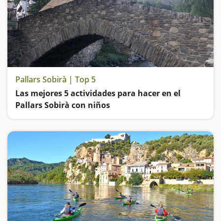
Pallars Sobirà | Top 5
Las mejores 5 actividades para hacer en el
Pallars Sobirà con niños
Vamos de excursión al Estany de Sant Maurici, hacemos rafting por el Noguera Pallaresa, remamos por el lago de la Torrassa y descubrimos las esculturas de madera en Esterri d'Àneu