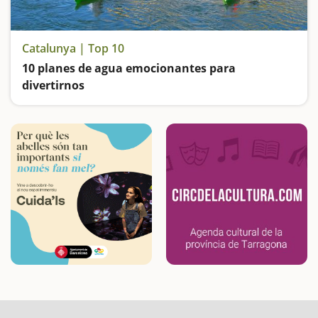
Catalunya | Top 10
10 planes de agua emocionantes para
divertirnos
Nos divertiremos en familia desafiando las aguas bravas del Noguera Pallaresa, nos refrescaremos en parques acuáticos, subiremos a cruceros por el Delta y por la Costa Brava, navegaremos por el Ebro en laúd, piragua y kayak y remaremos por pantanos