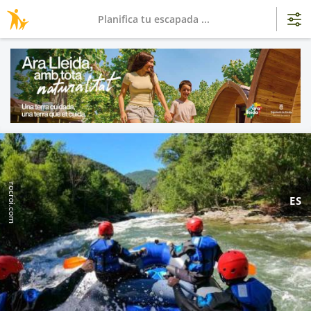
Planifica tu escapada ...
rocroi.com
ES