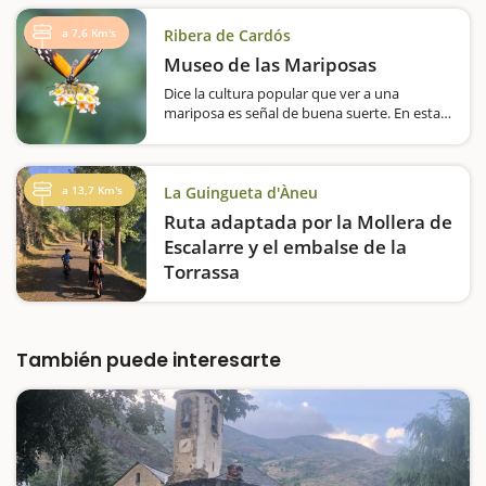
a 7,6 Km's
Ribera de Cardós
Museo de las Mariposas
Dice la cultura popular que ver a una
mariposa es señal de buena suerte. En esta
escapada le proponemos ver muchísimas y
aprender cosas nuevas sobre este
apasionante mundo.El Museo de las
Mariposas de Catalunya está situado en
a 13,7 Km's
La Guingueta d'Àneu
Ribera de Cardós y aquí…
Ruta adaptada por la Mollera de
Escalarre y el embalse de la
Torrassa
Os proponemos una excursión fantástica
para hacer en familia. Se trata de una ruta
adaptada por la Mollera de Escalarre y el
También puede interesarte
embalse de la Torrassa, que se puede hacer
en cochecito y en silla de ruedas.Durante
este itinerario disfrutaremos del paisaje…