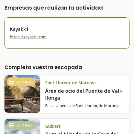
Empresas que realizan la actividad
Kayakk1
https://kayakk1.com
Completa vuestra escapada
a 1,9 Km's
Sant Llorenç de Morunys
Área de ocio del Puente de Vall-
llonga
En las afueras de Sant Llorenç de Morunys
encontramos una pequeña área de picnic
con cuatro mesas de madera y una
barbacoa, justo al lado del Pont de Vall-
a 4,0 Km's
Guixers
llonga, una construcción románica que data
del siglo XI. Por…