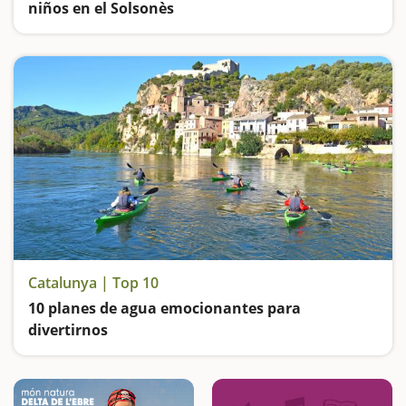
niños en el Solsonès
Vamos de excursión hasta el Mirador de la Cruz del Codó, nos bañamos en una piscina de sal, visitamos un zoo atípico en el Pirineo, subimos al antiguo Castillo de Solsona y hacemos ruta por un cementerio de hace más de 5.000 años
Catalunya | Top 10
10 planes de agua emocionantes para
divertirnos
Nos divertiremos en familia desafiando las aguas bravas del Noguera Pallaresa, nos refrescaremos en parques acuáticos, subiremos a cruceros por el Delta y por la Costa Brava, navegaremos por el Ebro en laúd, piragua y kayak y remaremos por pantanos