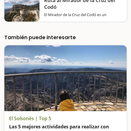
Ruta al Mirador de la Cruz del
Codó
El Mirador de la Cruz del Codó es un
grandísimo balcón con vistas espectaculares
a Sant Llorenç de Morunys, al pantano de la
Llosa del Cavall y al Valle de Lord, con un
gran parecido a las montañas de
También puede interesarte
Montserrat.El silencio, la sensación de
calma…
El Solsonès | Top 5
Las 5 mejores actividades para realizar con