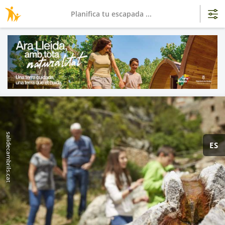
Planifica tu escapada ...
salidecambrils.cat
ES