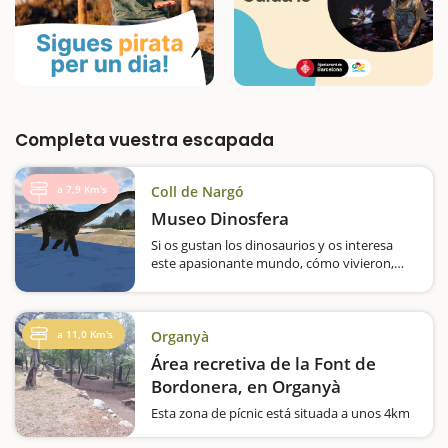
Completa vuestra escapada
a 7,9 Km's
Coll de Nargó
Museo Dinosfera
Si os gustan los dinosaurios y os interesa
este apasionante mundo, cómo vivieron,
cómo se alimentaban, etc.. esta escapada es
para vosotros. Os proponemos una visita a
Dinosfera, aquí realizaremos un viaje de 70
millones de…
a 11,0 Km's
Organyà
Área recretiva de la Font de
Bordonera, en Organyà
Esta zona de pícnic está situada a unos 4km
del centro urbano de Organyà, en dirección