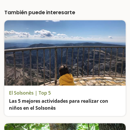
a Montanissell. Es un espacio muy extenso
con diferentes zonas: la zona de la fuente, la
zona de barbacoas y la zona de pícnic, a…
También puede interesarte
El Solsonès | Top 5
Las 5 mejores actividades para realizar con
niños en el Solsonès
Vamos de excursión hasta el Mirador de la Cruz del Codó, nos bañamos en una piscina de sal, visitamos un zoo atípico en el Pirineo, subimos al antiguo Castillo de Solsona y hacemos ruta por un cementerio de hace más de 5.000 años