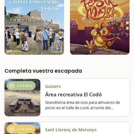
Completa vuestra escapada
a 4,4 Km's
Guixers
Área recreativa El Codó
Grandísima área de ocio para almuerzo de
picnic en el Valle de Lord, al norte del
Solsonès.Encontraréis más de una treintena
de mesas de madera y barbacoas repartidas
en medio de un prado verde y rodeado de
pinos.
a 7,4 Km's
Sant Llorenç de Morunys