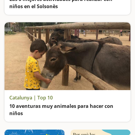
niños en el Solsonès
Vamos de excursión hasta el Mirador de la Cruz del Codó, nos bañamos en una piscina de sal, visitamos un zoo atípico en el Pirineo, subimos al antiguo Castillo de Solsona y hacemos ruta por un cementerio de hace más de 5.000 años
Catalunya | Top 10
10 aventuras muy animales para hacer con
niños
Haremos de pastores, de payés, visitaremos vacas famosas, aprendermos a hacer quesos, subiremos en caballos y ponis, descubriremos huellas de animales de hace 30 millones de años, subiremos en carros y descubriremos la fauna salvaje del Valle de Aran