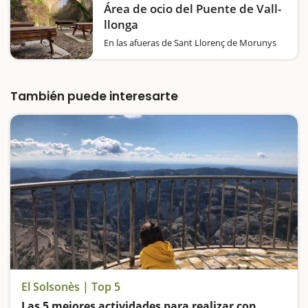
Área de ocio del Puente de Vall-
llonga
En las afueras de Sant Llorenç de Morunys
encontramos una pequeña área de picnic
con cuatro mesas de madera y una
barbacoa, justo al lado del Pont de Vall-
llonga, una construcción románica que data
También puede interesarte
del siglo XI. Por…
El Solsonès | Top 5
Las 5 mejores actividades para realizar con