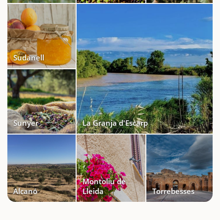
Sudanell
Sunyer
La Granja d'Escarp
Montoliu de
Alcanó
Lleida
Torrebesses