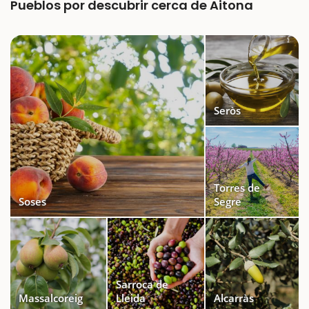
Pueblos por descubrir cerca de Aitona
Seròs
Torres de
Soses
Segre
Sarroca de
Massalcoreig
Lleida
Alcarràs