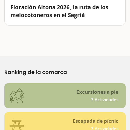
Floración Aitona 2026, la ruta de los
melocotoneros en el Segrià
¿Te imaginas pasear entre campos de melocotoneros
floridos, rodeado de tonalidades rosadas y aromas
dulces que anuncian la llegada de la primavera?En
Aitona, en el corazón del Segrià, la floración de los
melocotoneros es un…
Ranking de la comarca
Excursiones a pie
7 Actividades
Escapada de pícnic
7 Actividades