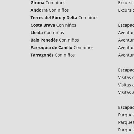
Girona
Con niños
Excursi
Andorra
Con niños
Excursi
Terres del Ebro y Delta
Con niños
Costa Brava
Con niños
Escapa
Lleida
Con niños
Aventur
Baix Penedès
Con niños
Aventur
Parroquia de Canillo
Con niños
Aventur
Tarragonès
Con niños
Aventur
Escapad
Visitas
Visitas 
Visitas
Escapa
Parques
Parques
Parques