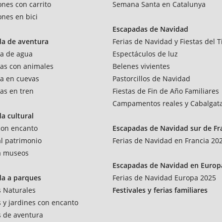
ones con carrito
Semana Santa en Catalunya
ones en bici
Escapadas de Navidad
da de aventura
Ferias de Navidad y Fiestas del T
a de agua
Espectáculos de luz
as con animales
Belenes vivientes
a en cuevas
Pastorcillos de Navidad
as en tren
Fiestas de Fin de Año Familiares
Campamentos reales y Cabalgat
a cultural
 con encanto
Escapadas de Navidad sur de Fr
al patrimonio
Ferias de Navidad en Francia 20
 a museos
Escapadas de Navidad en Europ
da a parques
Ferias de Navidad Europa 2025
 Naturales
Festivales y ferias familiares
 y jardines con encanto
 de aventura