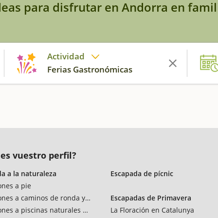
deas para disfrutar en Andorra en famil
Actividad
Ferias Gastronómicas
es vuestro perfil?
a a la naturaleza
Escapada de pícnic
ones a pie
ones a caminos de ronda y vías verdes
Escapadas de Primavera
ones a piscinas naturales y rios
La Floración en Catalunya