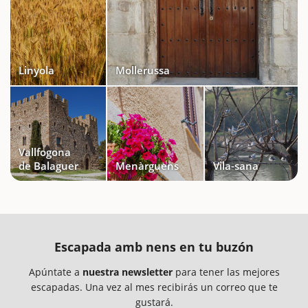
Linyola
Mollerussa
Vallfogona
de Balaguer
Menàrguens
Vila-sana
Escapada amb nens en tu buzón
Apúntate a
nuestra newsletter
para tener las mejores
escapadas. Una vez al mes recibirás un correo que te
gustará.