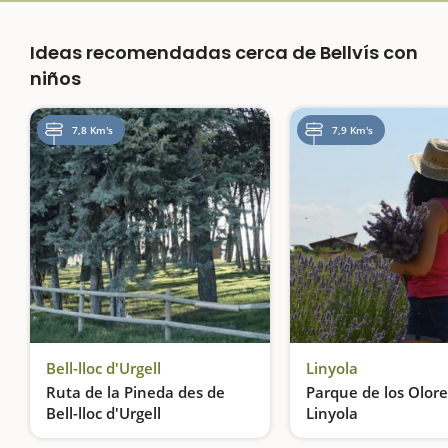
Ideas recomendadas cerca de Bellvís con
niños
7,8 Km's
7,9 Km's
Bell-lloc d'Urgell
Linyola
Ruta de la Pineda des de
Parque de los Olore
Bell-lloc d'Urgell
Linyola
Paseamos en bici y comemos de picnic bajo los pinos