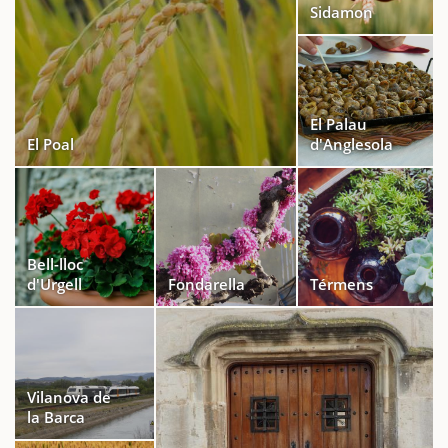
Sidamon
El Palau
El Poal
d'Anglesola
Bell-lloc
d'Urgell
Fondarella
Térmens
Vilanova de
la Barca