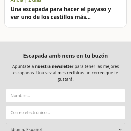
Una escapada para hacer el payaso y
ver uno de los castillos más
espectaculares de Catalunya
La comarca de Anoia nos ofrece muchas posibilidades
para hacer una escapada de fin de semana en familia.
Os proponemos días de aventuras y de diversión a 1
hora de Barcelona. Empezamos nuestra escapada
visitando el Castillo de la Pobla…
Escapada amb nens en tu buzón
Apúntate a
nuestra newsletter
para tener las mejores
escapadas. Una vez al mes recibirás un correo que te
gustará.