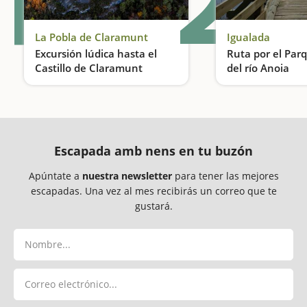
1
2
La Pobla de Claramunt
Igualada
Excursión lúdica hasta el
Ruta por el Parq
Castillo de Claramunt
del río Anoia
Un recoorido lúdico y un camino lleno de sorpresas
Un paseo con zon
Escapada amb nens en tu buzón
Apúntate a
nuestra newsletter
para tener las mejores
escapadas. Una vez al mes recibirás un correo que te
gustará.