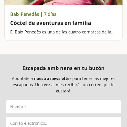
Baix Penedès | 7 días
Cóctel de aventuras en familia
El Baix Penedès es una de las cuatro comarcas de la
provincia de Tarragona que nos ofrece mar, montaña,
un extenso patrimonio íbero y medieval y muchos
espacios de ocio y diversión; un cóctel perfecto para
hacer una…
Escapada amb nens en tu buzón
Apúntate a
nuestra newsletter
para tener las mejores
escapadas. Una vez al mes recibirás un correo que te
gustará.