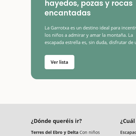
hayedos, pozas y rocas
encantadas
La Garrotxa es un destino ideal para incenti
los niños a admirar y amar la montaña. La
escapada estrella es, sin duda, disfrutar de 
paseo por la Fageda d'en Jordà, un paisaje
espectacular sobre todo en otoño. Pero…
Ver lista
¿Dónde queréis ir?
¿Cuál
Terres del Ebro y Delta
Con niños
Escapad