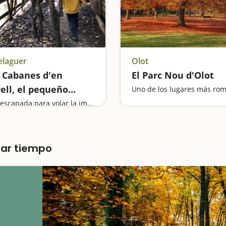
elaguer
Olot
 Cabanes d'en
El Parc Nou d'Olot
ell, el pequeño
lado de madera
Una escapada para volar la imaginación
rar tiempo