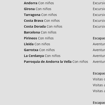
Andorra
Con niños
Excursi
Girona
Con niños
Excursi
Tarragona
Con niños
Excursi
Costa Brava
Con niños
Excursi
Costa Dorada
Con niños
Excursi
Barcelona
Con niños
Pirineos
Con niños
Escapa
Lleida
Con niños
Aventu
Garrotxa
Con niños
Aventur
La Cerdanya
Con niños
Aventur
Parroquia de Andorra la Vella
Con niños
Aventur
Escapad
Visitas
Visitas
Visitas
Escapa