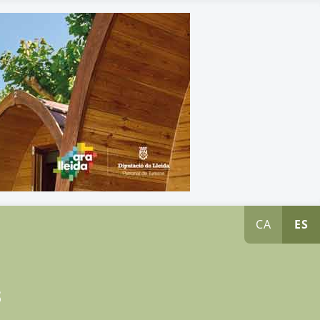
CA
ES
s