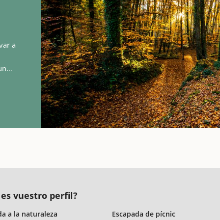
var a
un
 es vuestro perfil?
a a la naturaleza
Escapada de pícnic