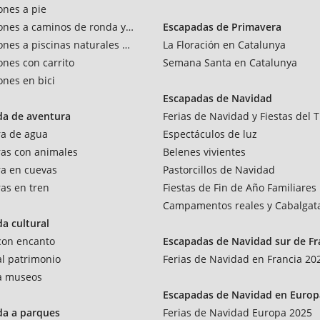
ones a pie
ones a caminos de ronda y vías verdes
Escapadas de Primavera
ones a piscinas naturales y rios
La Floración en Catalunya
ones con carrito
Semana Santa en Catalunya
ones en bici
Escapadas de Navidad
da de aventura
Ferias de Navidad y Fiestas del T
ra de agua
Espectáculos de luz
as con animales
Belenes vivientes
a en cuevas
Pastorcillos de Navidad
as en tren
Fiestas de Fin de Año Familiares
Campamentos reales y Cabalgat
a cultural
 con encanto
Escapadas de Navidad sur de Fr
 al patrimonio
Ferias de Navidad en Francia 20
 a museos
Escapadas de Navidad en Europ
da a parques
Ferias de Navidad Europa 2025